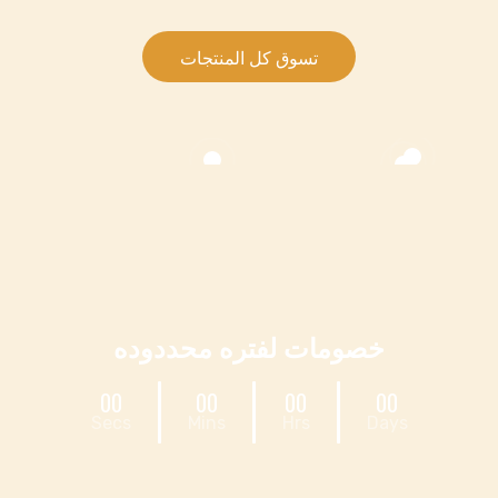
تسوق كل المنتجات
خصومات لفتره محددوده
|
|
|
00
00
00
00
Secs
Mins
Hrs
Days