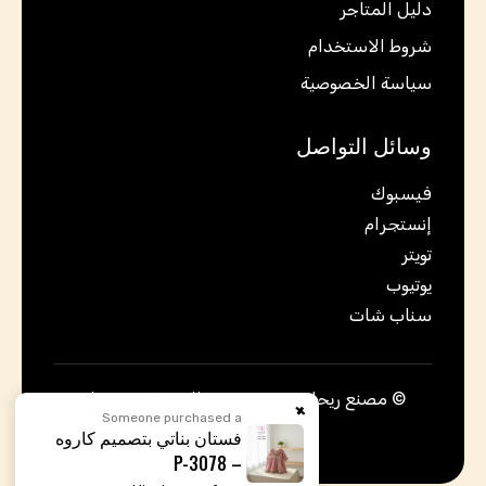
دليل المتاجر
شروط الاستخدام
سياسة الخصوصية
وسائل التواصل
فيسبوك
إنستجرام
تويتر
يوتيوب
سناب شات
© مصنع ريحان ٢٠٠٥ – جميع الحقوق محفوظة
Someone purchased a
فستان بناتي بتصميم كاروه
– P-3078