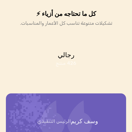
كل ما تحتاجه من أزياء ⚡️
تشكيلات متنوعة تناسب كل الأعمار والمناسبات.
رجالي
426 منتج
ميرا سمير
وسف كريم
الرئيس التنفيذي
مديرة علامة تجارية