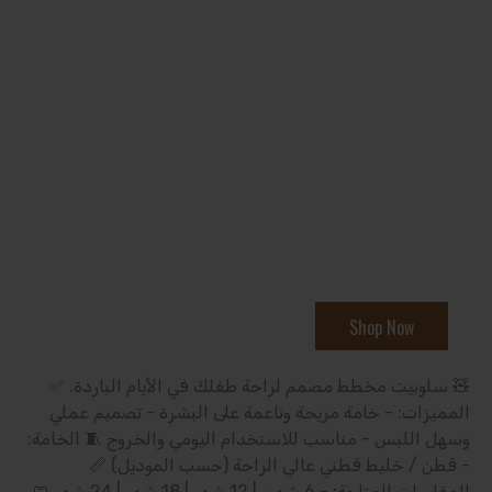
Personalized Featuring 
First-Rated Designs
Hac habitasse platea dictumst vestibulum
rhoncus est pellentesque elit. Et molestie ac
ullamcorper velit. In vitae turpis massa sed.
Shop Now
🧸 سلوبيت مخطط مصمم لراحة طفلك في الأيام الباردة. ✅
المميزات: - خامة مريحة وناعمة على البشرة - تصميم عملي
وسهل اللبس - مناسب للاستخدام اليومي والخروج 🧵 الخامة:
- قطن / خليط قطني عالي الراحة (حسب الموديل) 📏
المقاسات المتاحة: - 6 شهور | 12 شهر | 18 شهر | 24 شهر 🧼