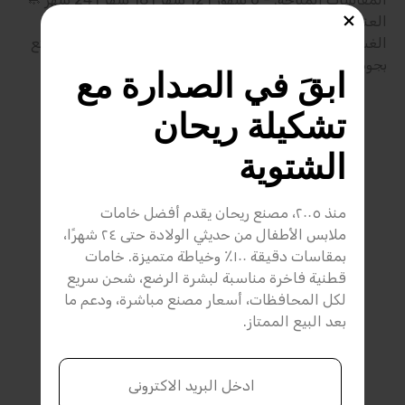
العناية: - غسيل عادي بماء فاتر - يفضل قلب القطعة قبل
الغسيل للحفاظ على الطباعة/التطريز 🛒 اطلب الآن واستمتع
بجودة ريحان للأطفال.
ابقَ في الصدارة مع 
تشكيلة ريحان 
الشتوية
منذ ٢٠٠٥، مصنع ريحان يقدم أفضل خامات
ملابس الأطفال من حديثي الولادة حتى ٢٤ شهرًا،
بمقاسات دقيقة ١٠٠٪ وخياطة متميزة. خامات
قطنية فاخرة مناسبة لبشرة الرضع، شحن سريع
لكل المحافظات، أسعار مصنع مباشرة، ودعم ما
بعد البيع الممتاز.