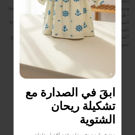
المميزات: - خامة مريحة وناعمة على البشرة - تصميم عملي
وسهل اللبس - مناسب للاستخدام اليومي والخروج 🧵 الخامة:
- قطن / خليط قطني عالي الراحة (حسب الموديل) 📏
المقاسات المتاحة: - 6 شهور | 12 شهر | 18 شهر | 24 شهر 🧼
العناية: - غسيل عادي بماء فاتر - يفضل قلب القطعة قبل
الغسيل للحفاظ على الطباعة/التطريز 🛒 اطلب الآن واستمتع
بجودة ريحان للأطفال.
ابقَ في الصدارة مع 
تشكيلة ريحان 
الشتوية
منذ ٢٠٠٥، مصنع ريحان يقدم أفضل خامات