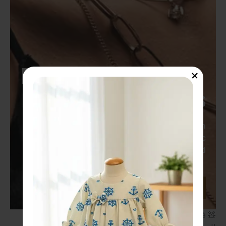
Personalized Featuring 
First-Rated Designs
Hac habitasse platea dictumst vestibulum
rhoncus est pellentesque elit. Et molestie ac
ullamcorper velit. In vitae turpis massa sed.
Shop Now
🧸 فستان مريح مصمم لراحة طفلك في الأيام الباردة. ✅