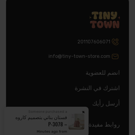
201107606071
info@tiny-town-store.com
انضم للعضوية
اشترك في النشرة
أرسل رأيك
Someone purchased a
فستان بناتي بتصميم كاروه
– P-3078
روابط مفيدة
Minutes ago from