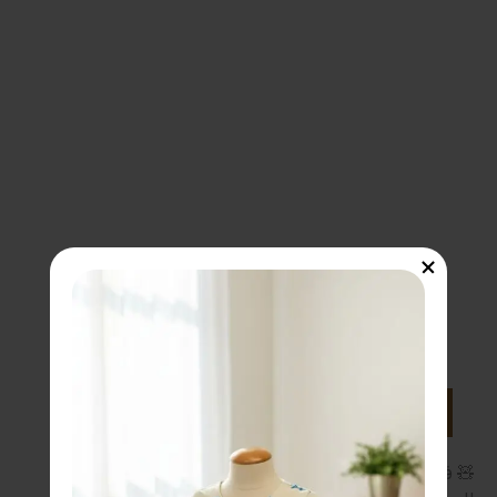
Personalized Featuring 
First-Rated Designs
Hac habitasse platea dictumst vestibulum
rhoncus est pellentesque elit. Et molestie ac
ullamcorper velit. In vitae turpis massa sed.
Shop Now
🧸 فستان مريح مصمم لراحة طفلك في الأيام الباردة. ✅