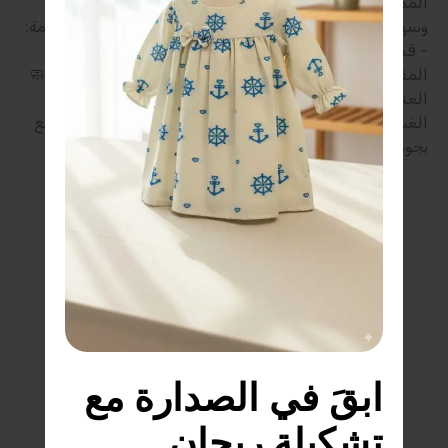
المميزات: - خامة مريحة وناعمة على البشرة - تصميم عملي
وسهل اللبس - مناسب للاستخدام اليومي والخروج 🧵 الخامة:
- قطن / خليط قطني عالي الراحة (حسب الموديل) 📏
المقاسات المتاحة: - 6 شهور | 12 شهر | 18 شهر | 24 شهر 🧼
العناية: - غسيل عادي بماء فاتر - يفضل قلب القطعة قبل
الغسيل للحفاظ على الطباعة/التطريز 🛒 اطلب الآن واستمتع
بجودة ريحان للأطفال.
ابقَ في الصدارة مع 
تشكيلة ريحان 