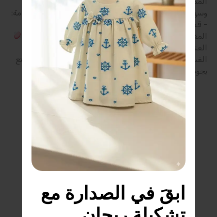
المميزات: - خامة مريحة وناعمة على البشرة - تصميم عملي
وسهل اللبس - مناسب للاستخدام اليومي والخروج
الخامة:
- قطن / خليط قطني عالي الراحة (حسب الموديل)
المقاسات المتاحة: - 6 شهور | 12 شهر | 18 شهر | 24 شهر
العناية: - غسيل عادي بماء فاتر - يفضل قلب القطعة قبل
الغسيل للحفاظ على الطباعة/التطريز
اطلب الآن واستمتع
بجودة ريحان للأطفال.
ابقَ في الصدارة مع 
تشكيلة ريحان 