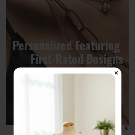
Personalized Featuring 
First-Rated Designs
Hac habitasse platea dictumst vestibulum
rhoncus est pellentesque elit. Et molestie ac
ullamcorper velit. In vitae turpis massa sed.
Shop Now
فستان مريح مصمم لراحة طفلك في الأيام الباردة.